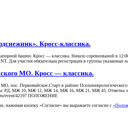
одснежник». Кросс-классика.
донапорной башни. Кросс — классика. Начало соревнований в 12
 Для участия обязательна регистрация в группы указанные на O
нского МО. Кросс — классика.
 МО, пос. Первомайское.Старт в районе Психоневрологического 
пы: РД, МЖ 10, МЖ 12, МЖ 14, МЖ 16, МЖ 21, МЖ 45. Отметка 
o.ru/event/42197 ПОЛОЖЕНИЕ
ые, нажимая кнопку «Согласие» вы выражаете согласие с
«Полож